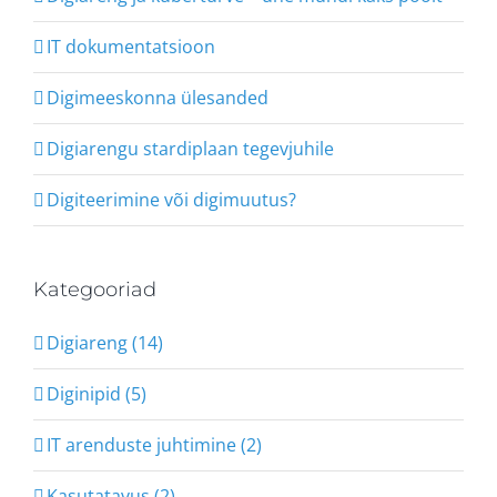
IT dokumentatsioon
Digimeeskonna ülesanded
Digiarengu stardiplaan tegevjuhile
Digiteerimine või digimuutus?
Kategooriad
Digiareng (14)
Diginipid (5)
IT arenduste juhtimine (2)
Kasutatavus (2)