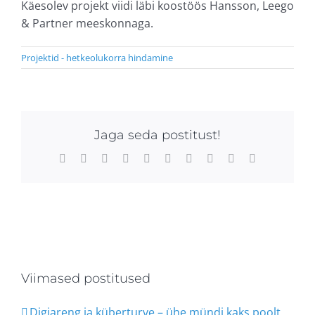
Käesolev projekt viidi läbi koostöös Hansson, Leego
& Partner meeskonnaga.
Projektid - hetkeolukorra hindamine
Jaga seda postitust!
Facebook
X
Reddit
LinkedIn
WhatsApp
Tumblr
Pinterest
Vk
Xing
Email
Viimased postitused
Digiareng ja küberturve – ühe mündi kaks poolt