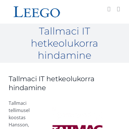
Skip
to
content
Tallmaci IT
hetkeolukorra
hindamine
Tallmaci IT hetkeolukorra
hindamine
Tallmaci
tellimusel
koostas
Hansson,