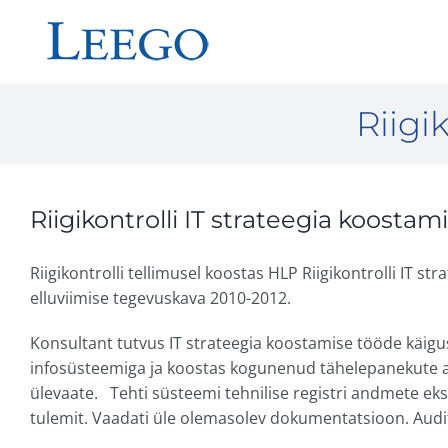
Skip
to
content
Riigi
Riigikontrolli IT strateegia koostam
Riigikontrolli tellimusel koostas HLP Riigikontrolli IT stra
elluviimise tegevuskava 2010-2012.
Konsultant tutvus IT strateegia koostamise tööde käigus 
infosüsteemiga ja koostas kogunenud tähelepanekute a
ülevaate. Tehti süsteemi tehnilise registri andmete eks
tulemit. Vaadati üle olemasolev dokumentatsioon. Audit