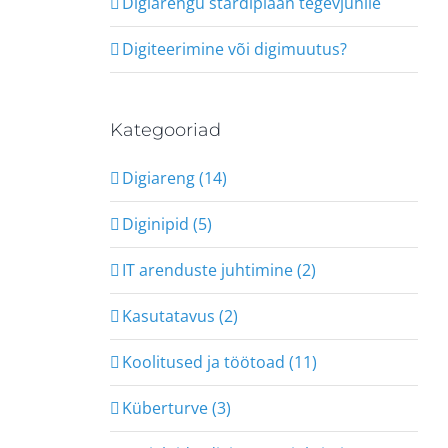
Digiarengu stardiplaan tegevjuhile
Digiteerimine või digimuutus?
Kategooriad
Digiareng (14)
Diginipid (5)
IT arenduste juhtimine (2)
Kasutatavus (2)
Koolitused ja töötoad (11)
Küberturve (3)