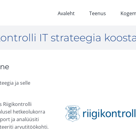
Avaleht
Teenus
Kogem
kontrolli IT strateegia koos
ine
teegia ja selle
Riigikontrolli
lusel hetkeolukorra
port ja analüüsiti
eeriti arvutitöökohti.