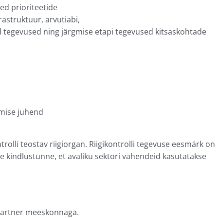
sed prioriteetide
rastruktuur, arvutiabi,
d tegevused ning järgmise etapi tegevused kitsaskohtade
amise juhend
olli teostav riigiorgan. Riigikontrolli tegevuse eesmärk on
e kindlustunne, et avaliku sektori vahendeid kasutatakse
 Partner meeskonnaga.