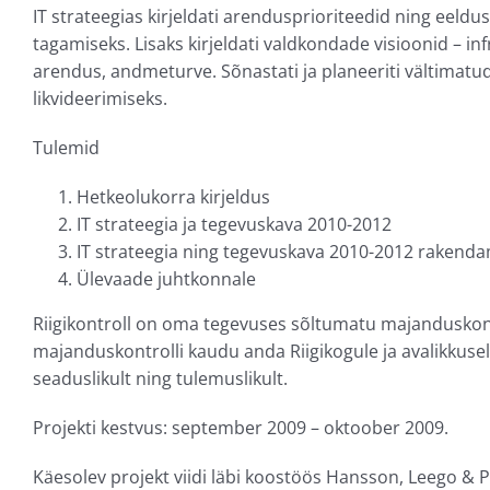
IT strateegias kirjeldati arendusprioriteedid ning eeldu
tagamiseks. Lisaks kirjeldati valdkondade visioonid – inf
arendus, andmeturve. Sõnastati ja planeeriti vältimatu
likvideerimiseks.
Tulemid
Hetkeolukorra kirjeldus
IT strateegia ja tegevuskava 2010-2012
IT strateegia ning tegevuskava 2010-2012 rakend
Ülevaade juhtkonnale
Riigikontroll on oma tegevuses sõltumatu majanduskontr
majanduskontrolli kaudu anda Riigikogule ja avalikkusel
seaduslikult ning tulemuslikult.
Projekti kestvus: september 2009 – oktoober 2009.
Käesolev projekt viidi läbi koostöös Hansson, Leego &