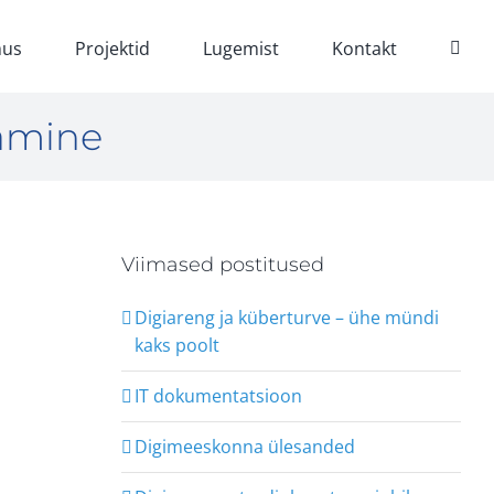
us
Projektid
Lugemist
Kontakt
tamine
Viimased postitused
Digiareng ja küberturve – ühe mündi
kaks poolt
IT dokumentatsioon
Digimeeskonna ülesanded