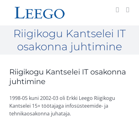
Skip
to
content
Riigikogu Kantselei IT
osakonna juhtimine
Riigikogu Kantselei IT osakonna
juhtimine
1998-05 kuni 2002-03 oli Erkki Leego Riigikogu
Kantselei 15+ töötajaga infosüsteemide- ja
tehnikaosakonna juhataja.