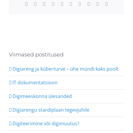
Facebook
X
Reddit
LinkedIn
WhatsApp
Tumblr
Pinterest
Vk
Xing
Email
Viimased postitused
Digiareng ja küberturve – ühe mündi kaks poolt
IT dokumentatsioon
Digimeeskonna ülesanded
Digiarengu stardiplaan tegevjuhile
Digiteerimine või digimuutus?