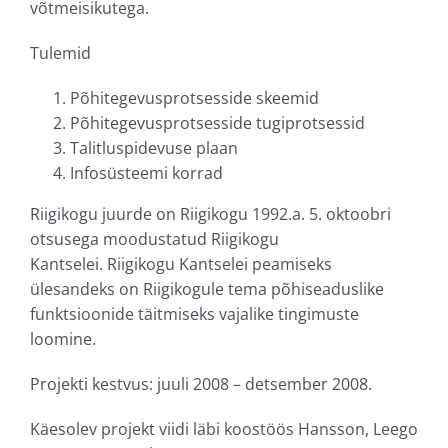
võtmeisikutega.
Tulemid
Põhitegevusprotsesside skeemid
Põhitegevusprotsesside tugiprotsessid
Talitluspidevuse plaan
Infosüsteemi korrad
Riigikogu juurde on Riigikogu 1992.a. 5. oktoobri
otsusega moodustatud Riigikogu
Kantselei. Riigikogu Kantselei peamiseks
ülesandeks on Riigikogule tema põhiseaduslike
funktsioonide täitmiseks vajalike tingimuste
loomine.
Projekti kestvus: juuli 2008 – detsember 2008.
Käesolev projekt viidi läbi koostöös Hansson, Leego