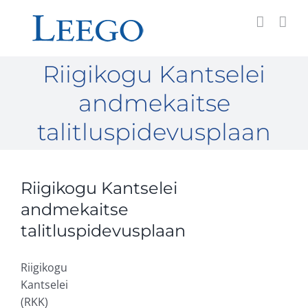
Skip
to
content
Riigikogu Kantselei
andmekaitse
talitluspidevusplaan
Riigikogu Kantselei
andmekaitse
talitluspidevusplaan
Riigikogu
Kantselei
(RKK)