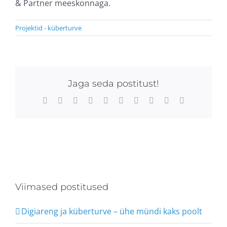
& Partner meeskonnaga.
Projektid - küberturve
Jaga seda postitust!
Facebook
X
Reddit
LinkedIn
WhatsApp
Tumblr
Pinterest
Vk
Xing
Email
Viimased postitused
Digiareng ja küberturve – ühe mündi kaks poolt