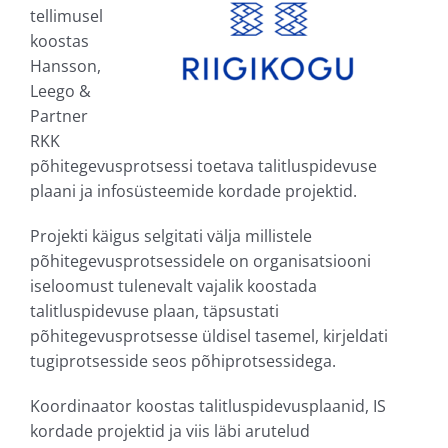
tellimusel
koostas
Hansson,
Leego &
Partner
RKK
põhitegevusprotsessi toetava talitluspidevuse
plaani ja infosüsteemide kordade projektid.
Projekti käigus selgitati välja millistele
põhitegevusprotsessidele on organisatsiooni
iseloomust tulenevalt vajalik koostada
talitluspidevuse plaan, täpsustati
põhitegevusprotsesse üldisel tasemel, kirjeldati
tugiprotsesside seos põhiprotsessidega.
Koordinaator koostas talitluspidevusplaanid, IS
kordade projektid ja viis läbi arutelud