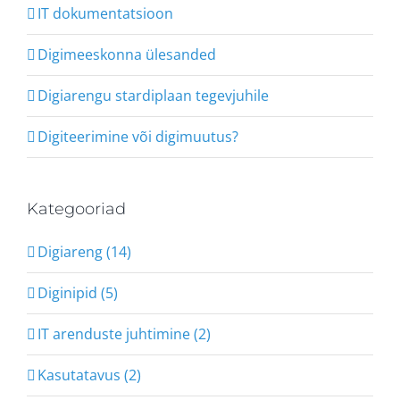
IT dokumentatsioon
Digimeeskonna ülesanded
Digiarengu stardiplaan tegevjuhile
Digiteerimine või digimuutus?
Kategooriad
Digiareng (14)
Diginipid (5)
IT arenduste juhtimine (2)
Kasutatavus (2)