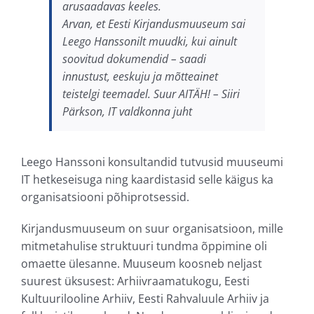
arusaadavas keeles.
Arvan, et Eesti Kirjandusmuuseum sai
Leego Hanssonilt muudki, kui ainult
soovitud dokumendid – saadi
innustust, eeskuju ja mõtteainet
teistelgi teemadel. Suur AITÄH
! – Siiri
Pärkson, IT valdkonna juht
Leego Hanssoni konsultandid tutvusid muuseumi
IT hetkeseisuga ning kaardistasid selle käigus ka
organisatsiooni põhiprotsessid.
Kirjandusmuuseum on suur organisatsioon, mille
mitmetahulise struktuuri tundma õppimine oli
omaette ülesanne. Muuseum koosneb neljast
suurest üksusest: Arhiivraamatukogu, Eesti
Kultuurilooline Arhiiv, Eesti Rahvaluule Arhiiv ja