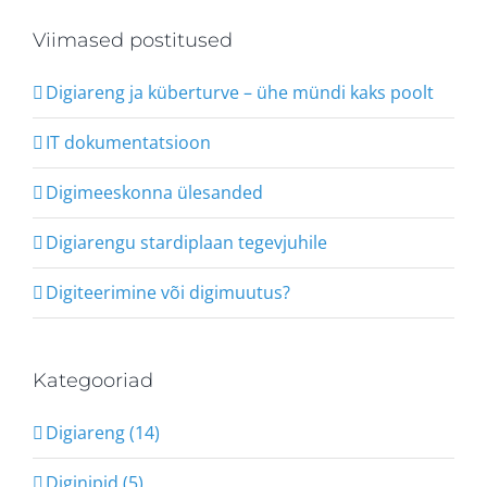
Viimased postitused
Digiareng ja küberturve – ühe mündi kaks poolt
IT dokumentatsioon
Digimeeskonna ülesanded
Digiarengu stardiplaan tegevjuhile
Digiteerimine või digimuutus?
Kategooriad
Digiareng (14)
Diginipid (5)