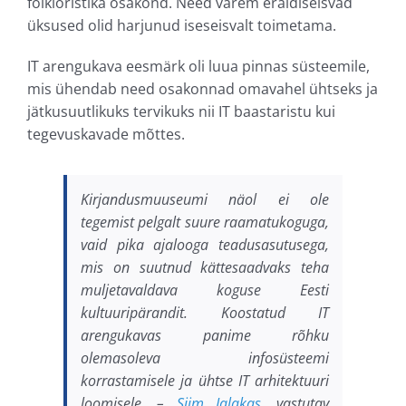
folkloristika osakond. Need varem eraldiseisvad
üksused olid harjunud iseseisvalt toimetama.
IT arengukava eesmärk oli luua pinnas süsteemile,
mis ühendab need osakonnad omavahel ühtseks ja
jätkusuutlikuks tervikuks nii IT baastaristu kui
tegevuskavade mõttes.
Kirjandusmuuseumi näol ei ole
tegemist pelgalt suure raamatukoguga,
vaid pika ajalooga teadusasutusega,
mis on suutnud kättesaadvaks teha
muljetavaldava koguse Eesti
kultuuripärandit. Koostatud IT
arengukavas panime rõhku
olemasoleva infosüsteemi
korrastamisele ja ühtse IT arhitektuuri
loomisele. –
Siim Jalakas
, vastutav