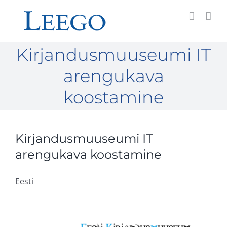
Skip
to
content
Kirjandusmuuseumi IT
arengukava
koostamine
Kirjandusmuuseumi IT
arengukava koostamine
Eesti