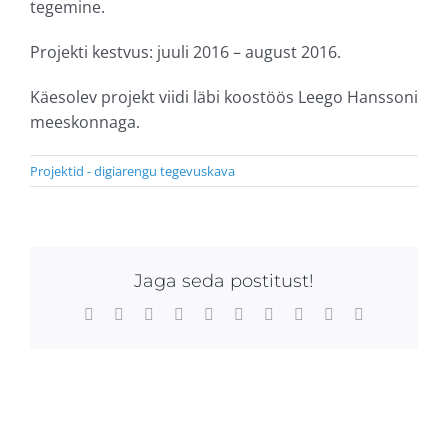
tegemine.
Projekti kestvus: juuli 2016 – august 2016.
Käesolev projekt viidi läbi koostöös Leego Hanssoni
meeskonnaga.
Projektid - digiarengu tegevuskava
Jaga seda postitust!
Facebook
X
Reddit
LinkedIn
WhatsApp
Tumblr
Pinterest
Vk
Xing
Email